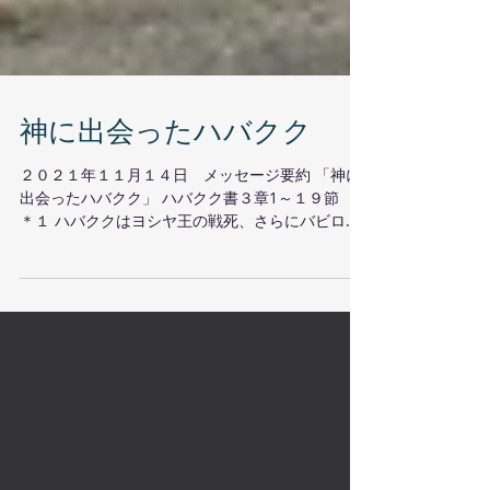
神に出会ったハバクク
２０２１年１１月１４日 メッセージ要約 「神に
出会ったハバクク」 ハバクク書３章1～１９節
＊１ ハバククはヨシヤ王の戦死、さらにバビロン
捕囚、ユダの陥落、エルサレムの破壊を経験しま
す。ハバククは神に祈ります。なぜ、悪人が罰せ
られないのか？なぜ、正しい神は悪が存在するの
を...