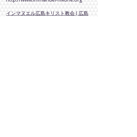
インマヌエル広島キリスト教会 ( 広島
市 安佐南区 )
http://www.geocities.jp/immanuel_hi
roshima/
インマヌエル深川キリスト教会 ( 東京
都 江東区 )
http://fukagawach.com/
インマヌエル藤枝キリスト教会 ( 静岡
県 藤枝市 )
http://fujiedachurch.holy.jp/
インマヌエル富士見台キリスト教会 (
東京都 練馬区 )
http://fujimidai.holy.jp/
インマヌエル船橋キリスト教会 ( 千葉