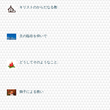
拝
や
キリストのからだなる教会
回
主の臨在を仰いで
し
どうしてそのようなことが
を
天
が
御子による救い
る