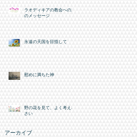
ラオディキアの教会への主
のメッセージ
同
」
葉
永遠の天国を目指して
慰めに満ちた神
野の花を見て、よく考えな
さい
アーカイブ