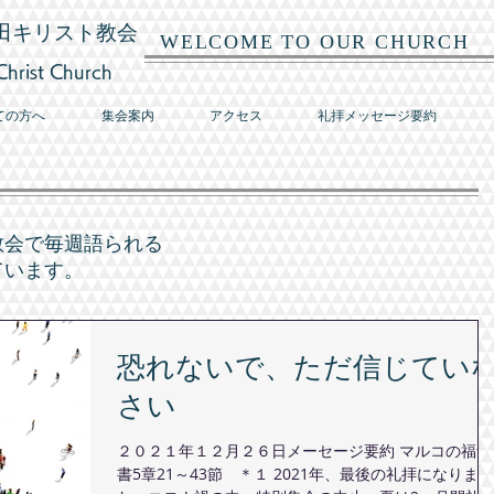
田キリスト教会
WELCOME TO OUR CHURCH
hrist Church
ての方へ
集会案内
アクセス
礼拝メッセージ要約
教会で毎週語られる
ています。
恐れないで、ただ信じてい
さい
２０２１年１２月２６日メーセージ要約 マルコの福音
書5章21～43節 ＊１ 2021年、最後の礼拝になりまし