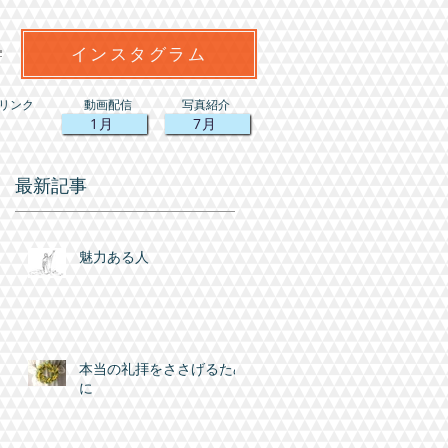
インスタグラム
リンク
動画配信
写真紹介
1月
7月
最新記事
魅力ある人
な
本当の礼拝をささげるため
に