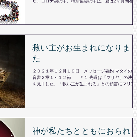
た。コロナ禍の中、特別集会の中止、夏は2ヶ月間礼
が会堂で持てない状態となりました。それでもZoom
YouTubeの礼拝は続けることができました。礼拝は1
も中止す...
救い主がお生まれになりま
た
２０２１年１２月１９日 メッセージ要約 マタイの福
音書２章１～１２節 ＊１ 先週は「マリヤ」の映画
を見ました。「救い主が生まれる」との預言にマリア
はじめ、ヨセフ、マリヤの両親、近所の人々、そして
文学者であった博士たち、そして、ヘロデが困惑しな
らも、預言を現実のものと...
神が私たちとともにおられ