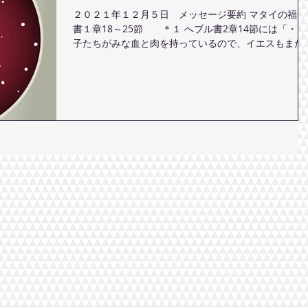
２０２１年１２月５日 メッセージ要約 マタイの福音
書１章18～25節 ＊１ へブル書2章14節には「・・
子たちがみな血と肉を持っているので、イエスもまた
じように、それらのものをお持ちになりました。・・
とあります。イエス様は馬小屋でお生まれになり、飼
桶に寝かせられまし...