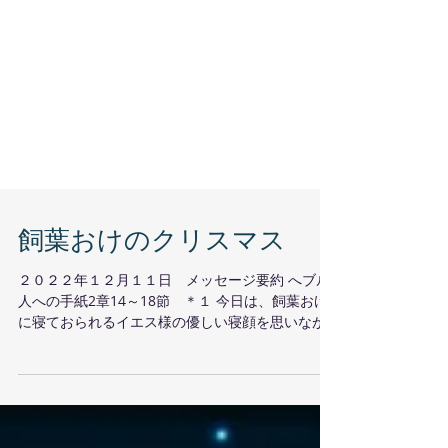
飼葉おけのクリスマス
２０２２年１２月１１日 メッセージ要約 へブル
人への手紙2章14～18節 ＊１ 今日は、飼葉おけ
に寝ておられるイエス様の優しい寝顔を思いなが
らお話しいたします。飼葉おけとは、牛や馬が食
べるエサ（わら）を入れる入れ物です。イエス様
は誕生されて間もなく、飼葉おけに寝かされまし
た...