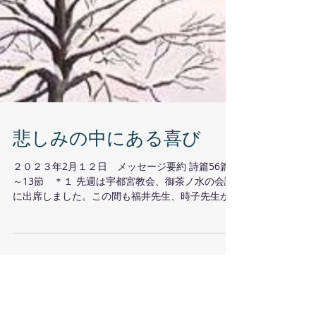
悲しみの中にある喜び
２０２３年2月１２日 メッセージ要約 詩篇56篇1
～13節 ＊１ 先週は宇都宮教会、御茶ノ水の会議
に出席しました。この間も福井先生、時子先生が
ご奉仕してくださり感謝いたします。上田教会に
先生ご夫妻を導いて下さった神様に感謝しており
ます。安心して出かけることができました。...