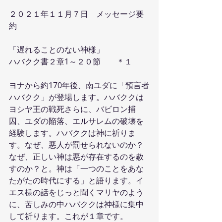
２０２１年１１月７日　メッセージ要
約
「遅れることのない神様」
ハバクク書２章1～２０節　　＊１
ヨナから約170年後、南ユダに「預言者
ハバクク」が登場します。ハバククは
ヨシヤ王の戦死さらに、バビロン捕
囚、ユダの陥落、エルサレムの破壊を
経験します。ハバククは神に祈りま
す。なぜ、悪人が罰せられないのか？
なぜ、正しい神は悪が存在するのを赦
すのか？と。神は「一つのことをあな
たがたの時代にする」と語ります。イ
エス様の話をじっと聞くマリヤのよう
に、苦しみの中ハバククは神様に集中
して祈ります。これが１章です。