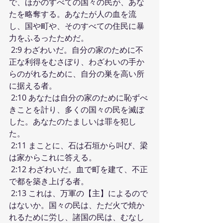
で、ほかのすべての国々の民が、あな
たを略奪する。あなたが人の血を流
し、国や町や、そのすべての住民に暴
力をふるったためだ。
 2:9 わざわいだ。自分の家のために不
正な利得をむさぼり、わざわいの手か
らのがれるために、自分の巣を高い所
に据える者。
 2:10 あなたは自分の家のために恥ずべ
きことを計り、多くの国々の民を滅ぼ
した。あなたのたましいは罪を犯し
た。
 2:11 まことに、石は石垣から叫び、梁
は家からこれに答える。
 2:12 わざわいだ。血で町を建て、不正
で都を築き上げる者。
 2:13 これは、万軍の【主】によるので
はないか。国々の民は、ただ火で焼か
れるために労し、諸国の民は、むなし