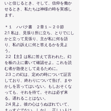
いと信じるとき、そして、信仰を働か
せるとき、私たちは神様の時を実感し
ます。
＊１　ハバク書　２章１～２０節
2:1 私は、見張り所に立ち、とりでにし
かと立って見張り、主が私に何を語
り、私の訴えに何と答えるかを見よ
う。
 2:2 【主】は私に答えて言われた。幻
を板の上に書いて確認せよ。これを読
む者が急使として走るために。
 2:3 この幻は、定めの時について証言
しており、終わりについて告げ、まや
かしを言ってはいない。もしおそくな
っても、それを待て。それは必ず来
る。遅れることはない。
 2:4 見よ。彼の心はうぬぼれていて、
まっすぐでない。しかし、正しい人は