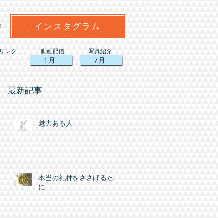
インスタグラム
リンク
動画配信
写真紹介
1月
7月
最新記事
魅力ある人
本当の礼拝をささげるため
に