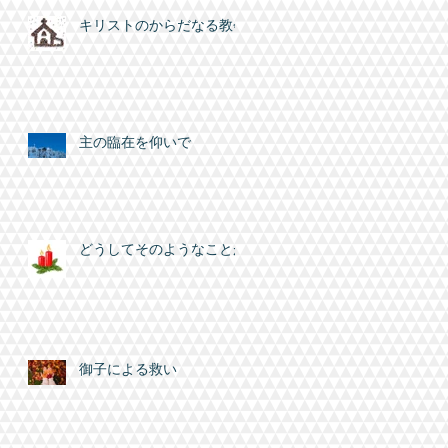
キリストのからだなる教会
主の臨在を仰いで
どうしてそのようなことが
御子による救い