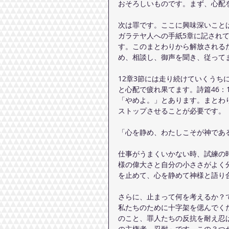
おそろしいものです。まず、心配
次は罪です。ここに興味深いこと
ガラテヤ人への手紙5章に記されて
す。このまとわりから解放される
め、相談し、御声を聞き、従って
12章3節には走り続けていくう
と心配で疲れ果てます。詩篇46：1
「やめよ。」とあります。まとわ
ストップさせることが必要です。
「心を静め、わたしこそが神であ
仕事がうまくいかない時、試練の
様の偉大さと自分の小ささがよく
を止めて、心を静めて神様と語り
さらに、止まって何を考えるか？
私たちのために十字架を偲んでく
のこと、罪人たちの反抗を耐え忍
の主権者、忍耐」です。この３つ