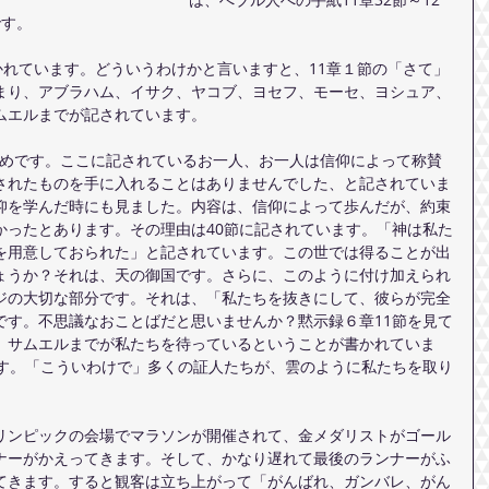
です。
かれています。どういうわけかと言いますと、11章１節の「さて」
まり、アブラハム、イサク、ヤコブ、ヨセフ、モーセ、ヨシュア、
ムエルまでが記されています。
まとめです。ここに記されているお一人、お一人は信仰によって称賛
されたものを手に入れることはありませんでした、と記されていま
仰を学んだ時にも見ました。内容は、信仰によって歩んだが、約束
かったとあります。その理由は40節に記されています。「神は私た
を用意しておられた」と記されています。この世では得ることが出
ょうか？それは、天の御国です。さらに、このように付け加えられ
ジの大切な部分です。それは、「私たちを抜きにして、彼らが完全
です。不思議なおことばだと思いませんか？黙示録６章11節を見て
、サムエルまでが私たちを待っているということが書かれていま
ます。「こういわけで」多くの証人たちが、雲のように私たちを取り
リンピックの会場でマラソンが開催されて、金メダリストがゴール
ナーがかえってきます。そして、かなり遅れて最後のランナーがふ
てきます。すると観客は立ち上がって「がんばれ、ガンバレ、がん