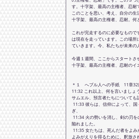
す。十字架、最高の主権者、忍耐
このことを思い、考え、自分の生
十字架、最高の主権者、忍耐。何
これが完走するのに必要なもので
は現在を走っています。この場所
ていきます。今、私たちが未来の
今週１週間、ここからスタートさ
十字架、最高の主権者、忍耐のイ
＊１　へブル人への手紙　11章32
11:32 これ以上、何を言いま
サムエル、預言者たちについても
 11:33 彼らは、信仰によって、国々を征服し、正しいことを行い、約束のものを得、獅子の口をふさ
ぎ、
 11:34 火の勢いを消し、剣の刃をのがれ、弱い者なのに強くされ、戦いの勇士となり、他国の陣営を
陥れました。
 11:35 女たちは、死んだ者をよみがえらせていただきました。またほかの人たちは、さらにすぐれた
よみがえりを得るために、釈放さ