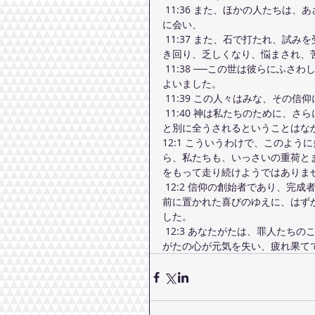
 11:36 また、ほかの人たちは、あざけられ、むちで打たれ、さらに鎖につながれ、牢に入れられるめ
に会い、
 11:37 また、石で打たれ、試みを受け、のこぎりで引かれ、剣で切り殺され、羊ややぎの皮を着て歩
き回り、乏しくなり、悩まされ、
 11:38 ──この世は彼らにふさわしい所ではありませんでした──荒野と山とほら穴と地の穴とをさま
よいました。
 11:39 この人々はみな、そ
 11:40 神は私たちのために、さらにすぐれたものをあらかじめ用意しておられたので、彼らが私たち
と別に全うされるということはな
12:1 こういうわけで、このよ
ら、私たちも、いっさいの重荷と
をもって走り続けようではありま
 12:2 信仰の創始者であり、完成者であるイエスから目を離さないでいなさい。イエスは、ご自分の
前に置かれた喜びのゆえに、はず
した。
 12:3 あなたがたは、罪人たちのこのような反抗を忍ばれた方のことを考えなさい。それは、あなた
がたの心が元気を失い、疲れ果て