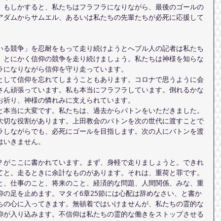
。もしかすると、私たちはフラフラになりながら、最後のゴールの
アダムからサムエル、あるいは私たちの先輩たちが必死に応援して
いる競争」を忍耐をもって走り続けようとへブル人の記者は私たち
、とにかく信仰の競争を走り続けましょう。私たちは神様を知らな
ラになりながら信仰を守り走っています。
として信仰を忘れてしまうこともあります。コロナで思うように会
さん頑張っています。私も本当にフラフラしています。倒れるかな
お祈り、神様の憐れみに支えられています。
と本当に大変です。私たちは、過去からバトンをいただきました。
大切な役割があります。上田教会のバトンを次の世代に渡すことで
ラしながらでも、必死にゴールを目指します。次の人にバトンを渡
はいきません。
？がここに書かれています。まず、身軽で走りましょうと。できれ
てと。走るときに余計なものがあります。それは、重荷と罪です。
と、仕事のこと、将来のこと、経済的な問題、人間関係、みな、重
仰の足を止めます。マタイ6章25節には心配は辞めなさい、と書か
ちの心に入ってきます。無頓着ではいけませんが、私たちの霊的な
仰が入り込みます。不信仰は私たちの霊的な働きをストップさせる