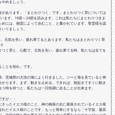
をやめましょう。
ばがあります。「まとわりつく」です。まとわりつく罪については
います。16節～24節を読みます。これは私たちにまとわりつきま
ためには、御霊によって歩むこと、と書かれています。聖霊様を認
まいりましょう。
ちに、元気を失い、疲れ果てるとあります。私たちはまとわりつく罪
0
りつく罪と、心配で、元気を失い、疲れ果てる時、私たちは全てを
ることを知れ」です。
時、茨城県の大洗の海によく行きました。ジーと海を見ていると神
分かります。まず、動きを止める。できれば、朝起きてすぐに動き
合う時を持つと、私たちは一日快調に走ることが出来ます。
ですが・・
ださったイエス様のこと、神の御座の右に着座されているイエス様
ばれたイエス様のことです。もっと簡単にするなら「十字架、最高
が、信仰の旅を疲れ果てずに走るために必要な３つのキーワードで