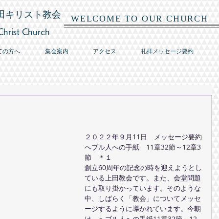
田キリスト教会
WELCOME TO OUR CHURCH
hrist Church
ての方へ
集会案内
アクセス
礼拝メッセージ要約
２０２２年９月11日　メッセージ要約
へブル人への手紙　11章32節～12章3
節　＊１
創立60周年の記念の時を迎えようとし
ている上田教会です。また、会堂問題
にも取り掛かっています。そのような
中、しばらく「教会」についてメッセ
ージするように導かれています。今朝
は、へブル人への手紙11章32節～12