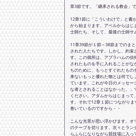
章3節です。「継承される教会」
12章1節に「こういわけで」と書
から始まります。アベルからはじ
士師たち、そして、最後の士師サ
11章39節が１節～38節までの
された人たちです。しかし、約束
す。この個所は、アブラハムの信
されたものを手に入れることがな
ちのために、もっとすぐれたもの
来ないもっと優れた物とは何でし
ています。これが今日のメッセー
な者とされることはなかった。」
ください。アダムからはじまって
す。それで12章１節につながり
巻いているのですから・・
こんな光景が思い浮かびます。オ
のテープを切ります。次々とラン
らふらになりながら競技場に入っ