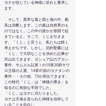
ヨナが信じている神様に祈れと要求し
ます。
　そして、異常な風と雨と海の中、船
長は決断します。この嵐は自然界のも
のではなく、この中の誰かが原因で起
きていると。そこで、くじを引きま
す。「くじ」と言うと、私たちは軽く
考えがちです。しかし、旧約聖書には
「くじ」で大切なことを決めた記事が
沢山出てきます。ヨシュア記のアカン
事件、サムエル記第Ⅰの10章20節サウ
ロ王様の人選、14章41節のヨナタンの
事件・・その他、73か所出てきます。
この時代「くじ」は「神様の導き」を
知るのに有効な手段でした。
「くじ」はヨナに当たりました。
ヨナは天地を造られた神様を信仰して
いることを告白し、