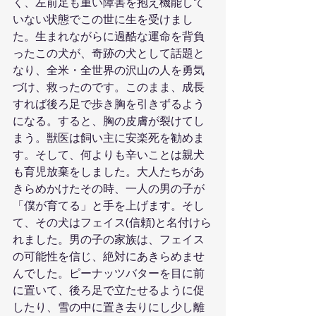
く、左前足も重い障害を抱え機能して
いない状態でこの世に生を受けまし
た。生まれながらに過酷な運命を背負
ったこの犬が、奇跡の犬として話題と
なり、全米・全世界の沢山の人を勇気
づけ、救ったのです。このまま、成長
すれば後ろ足で歩き胸を引きずるよう
になる。すると、胸の皮膚が裂けてし
まう。獣医は飼い主に安楽死を勧めま
す。そして、何よりも辛いことは親犬
も育児放棄をしました。大人たちがあ
きらめかけたその時、一人の男の子が
「僕が育てる」と手を上げます。そし
て、その犬はフェイス(信頼)と名付けら
れました。男の子の家族は、フェイス
の可能性を信じ、絶対にあきらめませ
んでした。ピーナッツバターを目に前
に置いて、後ろ足で立たせるように促
したり、雪の中に置き去りにし少し離