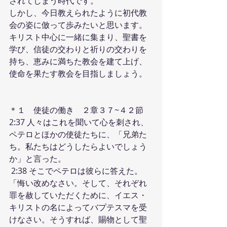
されてしまう時代です。
しかし、今日教えられたように初代教
会の姿に倣って歩みたいと思います。
キリスト中心に一緒に集まり、聖書を
学び、信徒の交わりと祈りの交わりを
持ち、恵みに満ちた教会を建て上げ、
使命を果たす教会を目指しましょう。
＊１　使徒の働き　２章３７~４２節
2:37 人々はこれを聞いて心を刺され、
ペテロとほかの使徒たちに、「兄弟た
ち。私たちはどうしたらよいでしょう
か」と言った。
 2:38 そこでペテロは彼らに答えた。
「悔い改めなさい。そして、それぞれ
罪を赦していただくために、イエス・
キリストの名によってバプテスマを受
けなさい。そうすれば、賜物として聖