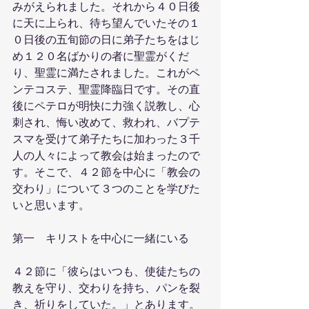
みがえられました。それから４０日後
に天に上られ、待ち望んでいたその１
０日後の五旬節の日に弟子たちをはじ
め１２０名ばかりの者に聖霊がくだ
り、聖霊に満たされました。これがペ
ンテコステ、聖霊降臨日です。その直
後にペテロが明快に力強く説教し、心
刺され、悔い改めて、救われ、バプテ
スマを受けて弟子たちに加わった３千
人の人々によって教会は始まったので
す。そこで、４２節を中心に「教会の
交わり」について３つのことを学びた
いと思います。
第一　キリストを中心に一緒にいる
４２節に「彼らはいつも、使徒たちの
教えを守り、交わりを持ち、パンを裂
き、祈りをしていた。」とあります。