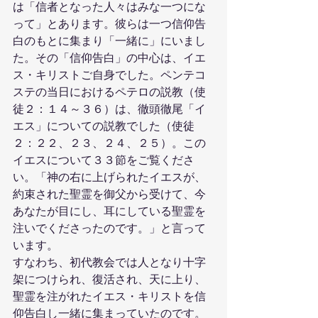
は「信者となった人々はみな一つにな
って」とあります。彼らは一つ信仰告
白のもとに集まり「一緒に」にいまし
た。その「信仰告白」の中心は、イエ
ス・キリストご自身でした。ペンテコ
ステの当日におけるペテロの説教（使
徒２：１４～３６）は、徹頭徹尾「イ
エス」についての説教でした（使徒
２：２２、２３、２４、２５）。この
イエスについて３３節をご覧くださ
い。「神の右に上げられたイエスが、
約束された聖霊を御父から受けて、今
あなたが目にし、耳にしている聖霊を
注いでくださったのです。」と言って
います。
すなわち、初代教会では人となり十字
架につけられ、復活され、天に上り、
聖霊を注がれたイエス・キリストを信
仰告白し一緒に集まっていたのです。