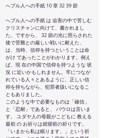
へブル人への手紙 10 章 32 39 節
へブル人への手紙 は 迫害の中で苦しむ
クリスチャンに向けて、書かれまし
た。ですから、 32 節の光に照らされた
後で苦難との厳しい戦いに耐えた、
は、当時、信仰を持つということは命
がけ であったことがわかります。例え
ば、現 在の中国で信仰を持つような 状
況 に近いかもしれません。牢につなが
れている人々とあるように、正しい信
仰を持ちながら、犯罪者扱いになるこ
ともありました。
このような中で必要なものは「確信」
と「忍耐」であると、 パウロは言いま
す。 ユダヤ人の母親がこどもに 教える 
最初 の お祈りは就寝前の祈りです。 
「いまから私は眠ります。」という祈