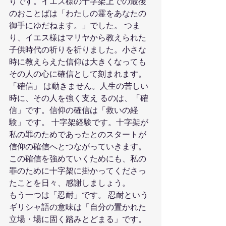
りです。イエス様の十字架上での最後
のおことばは「わたしの霊をあなたの
御手にゆだねます。」でした。 つま
り、イエス様はマリヤから教えられた
子供時代の祈りを祈りました。小さな
時に教えらえた信仰は大きくなっても
その人の心に確信として刻まれます。
「確信」 は動きません。人生の苦しい
時に、その人を強く支え るのは、「確
信」です。信仰の確信は「救いの経
験」です。 十字架経験です。十字架が
私の罪のためであったとのスタートが
信仰の確信へとつながっていきます。
この確信を強めていくためにも、私の
罪のために十字架に掛かってくださっ
たことを日々、感謝しましょう。
もう一つは「忍耐」です。 忍耐という
ギリシャ語の意味は「自分の置かれた 
立場・場に固く踏みとどまる」です。