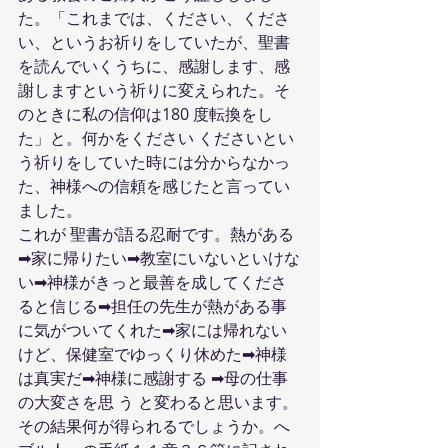
た。「これまでは、ください、くださ
い、というお祈りをしていたが、聖書
を読んでいくうちに、感謝します、感
謝しますという祈りに変えられた。そ
のときに私の信仰は180 度転換をし
た」と。何かをください くださいとい
う祈りをしていた時には分からなかっ
た、神様への信頼を感じたと言ってい
ました。
これが 聖書が語る忍耐です。熱がある
➡家に帰りたい➡教室にいないといけな
い➡神様がきっと最善を成してくださ
ると信じる➡担任の先生が熱がある事
に気がついてくれた➡家には帰れない
けど、保健室でゆっくり休めた➡神様
は真実だ➡神様に感謝する ➡母の仕事
の大変さを思 う と変わると思います。
その結果何が得られるでしょうか。へ