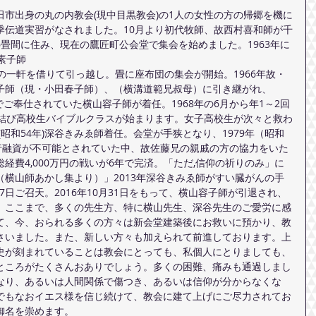
)上田市出身の丸の内教会(現中目黒教会)の1人の女性の方の帰郷を機に
季伝道実習がなされました。10月より初代牧師、故西村喜和師が千
畳間に住み、現在の鷹匠町公会堂で集会を始めました。1963年に
素子師
の一軒を借りて引っ越し。畳に座布団の集会が開始。1966年故・
子師（現・小田春子師）、（横溝道範兄叔母）に引き継がれ、
)でご奉仕されていた横山容子師が着任。1968年の6月から年1～2回
を結び高校生バイブルクラスが始まります。女子高校生が次々と救わ
(昭和54年)深谷きみゑ師着任。会堂が手狭となり、1979年（昭和
銀行融資が不可能とされていた中、故佐藤兄の親戚の方の協力をいた
経費4,000万円の戦いが6年で完済。「ただ,信仰の祈りのみ」に
横山師あかし集より）」2013年深谷きみゑ師がすい臓がんの手
17日ご召天。2016年10月31日をもって、横山容子師が引退され、
。ここまで、多くの先生方、特に横山先生、深谷先生のご愛労に感
て、今、おられる多くの方々は新会堂建築後にお救いに預かり、教
さいました。また、新しい方々も加えられて前進しております。上
史が刻まれていることは教会にとっても、私個人にとりましても、
ところがたくさんおありでしょう。多くの困難、痛みも通過しまし
なり、あるいは人間関係で傷つき、あるいは信仰が分からなくな
でもなおイエス様を信じ続けて、教会に建て上げにご尽力されてお
御名を崇めます。