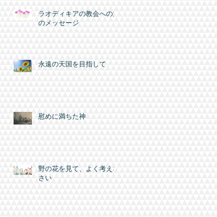
ラオディキアの教会への主
のメッセージ
永遠の天国を目指して
慰めに満ちた神
野の花を見て、よく考えな
さい