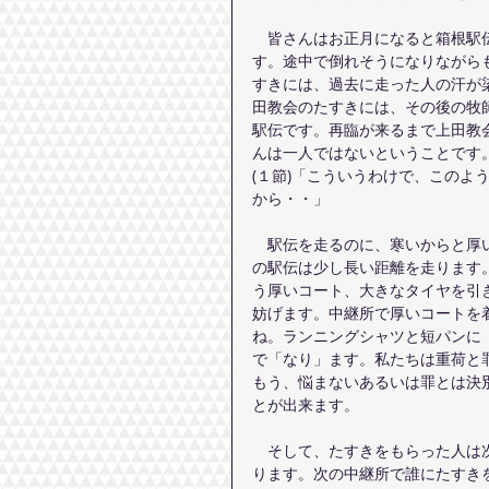
　皆さんはお正月になると箱根駅伝
す。途中で倒れそうになりながら
すきには、過去に走った人の汗が
田教会のたすきには、その後の牧
駅伝です。再臨が来るまで上田教
んは一人ではないということです
(１節)「こういうわけで、この
から・・」
　駅伝を走るのに、寒いからと厚
の駅伝は少し長い距離を走ります。
う厚いコート、大きなタイヤを引
妨げます。中継所で厚いコートを
ね。ランニングシャツと短パンに
で「なり」ます。私たちは重荷と
もう、悩まないあるいは罪とは決
とが出来ます。
　そして、たすきをもらった人は
ります。次の中継所で誰にたすき