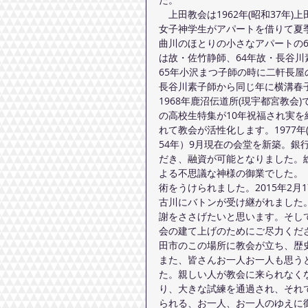
　上田教会は1962年(昭和37年
女子神学生がアパートを借りて夏
曲川のほとりの小さなアパートの6
は故・佐竹静師、64年故・長谷川
65年小沢まつ子師の時に二軒長屋
長谷川素子師から同じ年に横溝春
1968年鹿沼伝道所(現宇都宮教会
の高校生特集が10年祝福され実
れて教会が活性化します。1977年
54年）9月現在の会堂を新築。
だき、融資が可能となりました。総
よる不思議な神様の御業でした。（
術をうけられました。2015年2月
古川にバトンが受け継がれました
謝をささげたいと思います。そし
会の建て上げのためにご尽力くだ
田市のこの場所に教会が立ち、歴
また、皆さんお一人お一人も思う
た。親しい人が教会に来られなく
り、大きな試練を通過され、それ
られる、お一人、お一人のゆえに