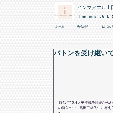
インマヌエル上
Immanuel Ueda C
ホーム
教会紹介
はじめ
バトンを受け継い
1945年10月太平洋戦争終結か
の祈りの中、蔦田二雄先生に与え
た。