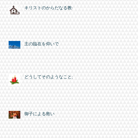
キリストのからだなる教会
主の臨在を仰いで
どうしてそのようなことが
御子による救い