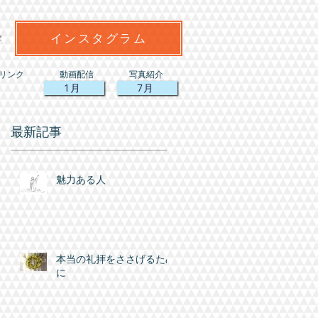
インスタグラム
リンク
動画配信
写真紹介
1月
7月
最新記事
魅力ある人
本当の礼拝をささげるため
に