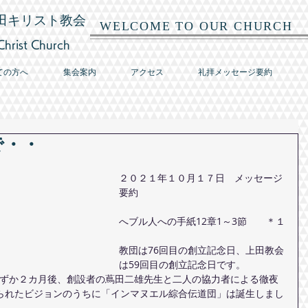
田キリスト教会
WELCOME TO OUR CHURCH
hrist Church
ての方へ
集会案内
アクセス
礼拝メッセージ要約
で・・
２０２１年１０月１７日　メッセージ
要約
へブル人への手紙12章1～3節　　＊１
教団は76回目の創立記念日、上田教会
は59回目の創立記念日です。
らわずか２カ月後、創設者の蔦田二雄先生と二人の協力者による徹夜
られたビジョンのうちに「インマヌエル綜合伝道団」は誕生しまし