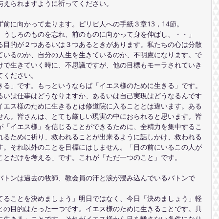
与えられますように祈ってください。　
前に向かって走ります。ピリピ人への手紙３章13，14節。
、うしろのものを忘れ、前のものに向かって身を伸ばし、・・」
る目的が２つあるいは３つあるときがあります。私たちの心は分散
ているのか、自分の人生を生きているのか、不明慮になります。で
けで生きていく時に、不思議ですが、他の目標もモーラされていき
てください。
きる」です。もっというならば「イエス様のために生きる」です。
るいは仕事はどうなりますか、あるいは自己実現はどうなるんです
イエス様のために生きるとは修道院に入ることとは違います。ある
せん。皆さんは、とても厳しい現実の中におられると思います。皆
が「イエス様」を信じることができるために、全精力を集中するこ
れるために祈り、救われることが出来るように話しかけ、救われる
す。それ以外のことを目標にはしません。「目の前にいるこの人が
ことだけを考える」です。これが「ただ一つのこと」です。
バトンは過去の牧師、教会員の汗と涙が浸み込んでいるバトンで
てることを決めましょう」明日ではなく、今日「決めましょう」軽
との目的はたった一つです。イエス様のために生きることです。具
に生きる」ことです。それがイエス様から目を離さない条件になり