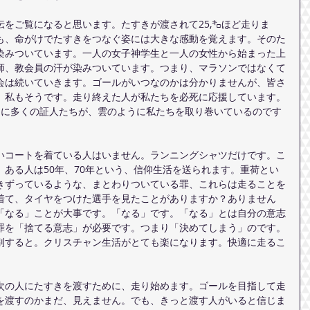
をご覧になると思います。たすきが渡されて25,㌔ほど走りま
も、命がけでたすきをつなぐ姿には大きな感動を覚えます。そのた
染みついています。一人の女子神学生と一人の女性から始まった上
師、教会員の汗が染みついています。つまり、マラソンではなくて
会は続いていきます。ゴールがいつなのかは分かりませんが、皆さ
。私もそうです。走り終えた人が私たちを必死に応援しています。
ように多くの証人たちが、雲のように私たちを取り巻いているのです
いコートを着ている人はいません。ランニングシャツだけです。こ
ある人は50年、70年という、信仰生活を送られます。重荷とい
きずっているような、まとわりついている罪、これらは走ることを
着て、タイヤをつけた選手を見たことがありますか？ありません
「なる」ことが大事です。「なる」です。「なる」とは自分の意志
罪を「捨てる意志」が必要です。つまり「決めてしまう」のです。
別すると。クリスチャン生活がとても楽になります。快適に走るこ
次の人にたすきを渡すために、走り始めます。ゴールを目指して走
を渡すのかまだ、見えません。でも、きっと渡す人がいると信じま