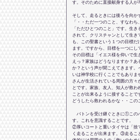
す。そのために直接献身する人が
そして、走るときには後ろを向かず
「・・ただ一つのこと、すなわち
「ただひとつのこと」です。生き
されて、クリスチャンとして生き
も、この聖書という１つの目標だ
ます。ですから、目標を一つにし
その目標は「イエス様を仰いで生
えっ？家族はどうなりますか？あ
か？という声が聞こえてきます。
いは神学校に行くことでもありま
さんが生活されている周囲の方々
とです。家族、友人、知人が救わ
ことが出来るように接することで
どうしたら救われるかな・・この
　バトンを受け継ぐときに①この
す。これを意識することです。
②厚いコートと重いタイヤは「捨
く走ることが出来ます。③走るこ
体的には周囲の人の「救いのため